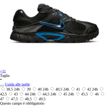
+11
Taglia
*
Guida alle taglie
38,5
24h
39
40
24h
40,5
24h
41
42
24h
42,5
43
44
24h
44,5
24h
45
24h
45,5
46
47
47,5
48,5
49,5
Questo campo è obbligatorio