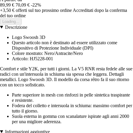
89,99 €
70,09 €
-22%
+3,50 €
offerti sul tuo prossimo ordine
Accreditati dopo la conferma
del tuo ordine
Loading...
Descrizione
Logo Swoosh 3D
Questo articolo non è destinato ad essere utilizzato come
Dispositivo di Protezione Individuale (DPI)
Colore mostrato: Nero/Antracite/Nero
Articolo: HJ5228-001
Comfort e stile Y2K, per tutti i giorni. La V5 RNR resta fedele alle sue
radici con un'intersuola in schiuma sia spessa che leggera. Dettagli
metallici. Logo Swoosh 3D. Il modello da corsa rétro fa il suo ritorno
con un tocco sofisticato.
Parte superiore in mesh con rinforzi in pelle sintetica traspirante
e resistente.
Fodera del colletto e intersuola in schiuma: massimo comfort per
tutto il giorno.
Suola esterna in gomma con scanalature ispirate agli anni 2000
per una migliore aderenza.
Informazioni aggiuntive