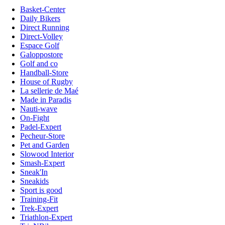
Basket-Center
Daily Bikers
Direct Running
Direct-Volley
Espace Golf
Galoppostore
Golf and co
Handball-Store
House of Rugby
La sellerie de Maé
Made in Paradis
Nauti-wave
On-Fight
Padel-Expert
Pecheur-Store
Pet and Garden
Slowood Interior
Smash-Expert
Sneak'In
Sneakids
Sport is good
Training-Fit
Trek-Expert
Triathlon-Expert