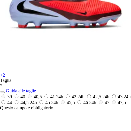
+2
Taglia
*
Guida alle taglie
39
40
40,5
41
24h
42
24h
42,5
24h
43
24h
44
44,5
24h
45
24h
45,5
46
24h
47
47,5
Questo campo è obbligatorio