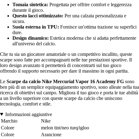
Tomaia sintetica:
Progettata per offrire comfort e leggerezza
durante il gioco.
Questo lacci ottimizzato:
Per una calzata personalizzata e
sicura.
Suola esterna in TPU:
Fornisce un'ottima trazione su superfici
dure.
Design dinamico:
Estetica moderna che si adatta perfettamente
all'universo del calcio.
Che tu sia un giocatore amatoriale o un competitivo incallito, queste
scarpe sono fatte per accompagnarti nelle tue prestazioni sportive. Il
loro design avanzato ti permetterà di concentrarti sul tuo gioco
offrendo il supporto necessario per dare il massimo in ogni partita.
Le
Scarpe da calcio Nike Mercurial Vapor 16 Academy FG
sono
ben più di un semplice equipaggiamento sportivo, sono alleate nella tua
ricerca di obiettivi sul campo. Migliora il tuo gioco e porta le tue abilità
a un livello superiore con queste scarpe da calcio che uniscono
tecnologia, comfort e stile.
Informazioni aggiuntive
Marchio
Nike
Colore
melon tint/neo turq/igloo
Colore
Arancione