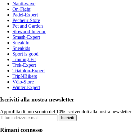
Nauti-wave
On-Fight
Padel-Expert
Pecheur-Store
Pet and Garden
Slowood Interior
Smash-Expert
Sneak'In
Sneakids
Sport is good
Training-Fit
Trek-Expert
Triathlon-Expert
TripNBikers
Vélo-Store
Winter-Expert
Iscriviti alla nostra newsletter
Approfitta di uno sconto del 10% iscrivendoti alla nostra newsletter
Iscriviti
Rimani connesso