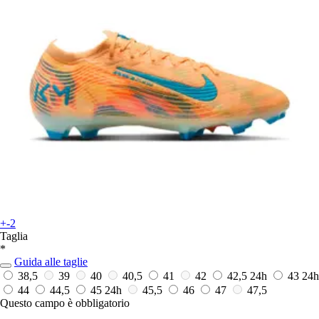
+-2
Taglia
*
Guida alle taglie
38,5
39
40
40,5
41
42
42,5
24h
43
24h
44
44,5
45
24h
45,5
46
47
47,5
Questo campo è obbligatorio