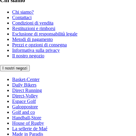
Chi siamo
Chi siamo?
Contattaci
Condizioni di vendita
Restituzioni e rimborsi
Esclusione di responsabilità legale
Metodi di pagamento
Prezzi e opzioni di consegna
Informativa sulla privacy
Il nostro negozio
I nostri negozi
Basket-Center
Daily Bikers
Direct Running
Direct-Volley
Espace Golf
Galoppostore
Golf and co
Handball-Store
House of Rugby
La sellerie de Maé
Made in Paradis