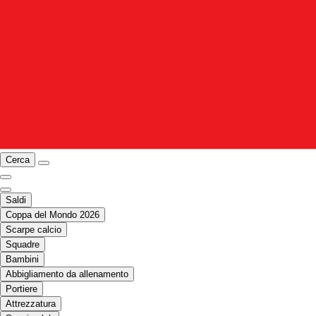
Cerca
Saldi
Coppa del Mondo 2026
Scarpe calcio
Squadre
Bambini
Abbigliamento da allenamento
Portiere
Attrezzatura