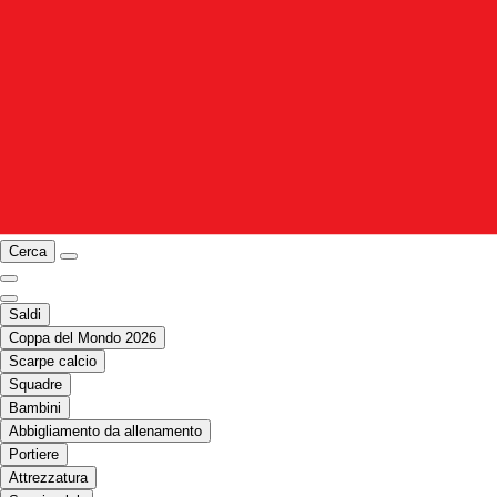
Cerca
Saldi
Coppa del Mondo 2026
Scarpe calcio
Squadre
Bambini
Abbigliamento da allenamento
Portiere
Attrezzatura