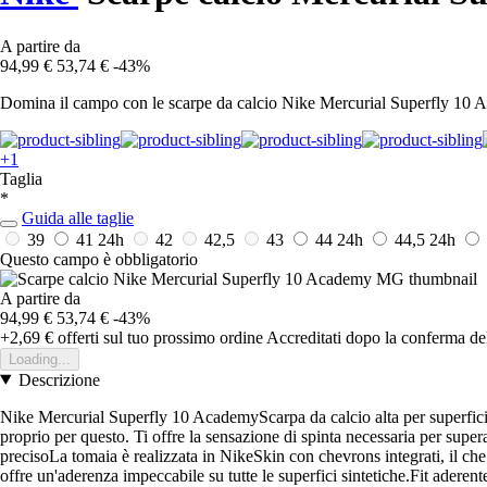
A partire da
94,99 €
53,74 €
-43%
Domina il campo con le scarpe da calcio Nike Mercurial Superfly 10 Ac
+1
Taglia
*
Guida alle taglie
39
41
24h
42
42,5
43
44
24h
44,5
24h
Questo campo è obbligatorio
A partire da
94,99 €
53,74 €
-43%
+2,69 €
offerti sul tuo prossimo ordine
Accreditati dopo la conferma de
Loading...
Descrizione
Nike Mercurial Superfly 10 AcademyScarpa da calcio alta per superfici 
proprio per questo. Ti offre la sensazione di spinta necessaria per superar
precisoLa tomaia è realizzata in NikeSkin con chevrons integrati, il ch
offre un'aderenza impeccabile su tutte le superfici sintetiche.Fit aderen