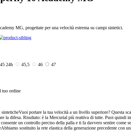
ademy MG, progettate per una velocità estrema su campi sintetici.
45
24h
45,5
46
47
l tuo ordine
sinteticheVuoi portare la tua velocità a un livello superiore? Questa s
e la difesa. Risultato: è la Mercurial più reattiva di tutte. Puoi quindi i
e consente un controllo preciso della palla e ti fa davvero sentire come
teAbbiamo sostituito la rete elastica della generazione precedente con un