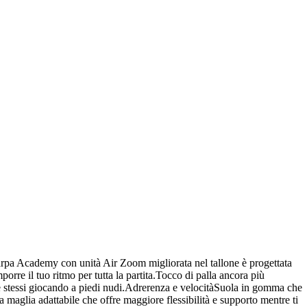
carpa Academy con unità Air Zoom migliorata nel tallone è progettata
mporre il tuo ritmo per tutta la partita.Tocco di palla ancora più
 se stessi giocando a piedi nudi.Adrerenza e velocitàSuola in gomma che
a maglia adattabile che offre maggiore flessibilità e supporto mentre ti