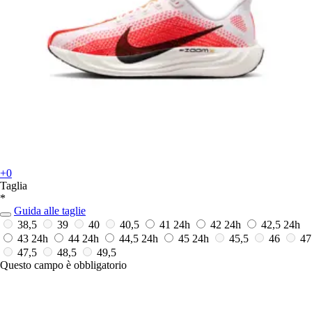
+0
Taglia
*
Guida alle taglie
38,5
39
40
40,5
41
24h
42
24h
42,5
24h
43
24h
44
24h
44,5
24h
45
24h
45,5
46
47
47,5
48,5
49,5
Questo campo è obbligatorio