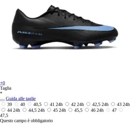
+0
Taglia
*
Guida alle taglie
39
40
40,5
41
24h
42
24h
42,5
24h
43
24h
44
24h
44,5
24h
45
24h
45,5
46
24h
47
47,5
Questo campo è obbligatorio