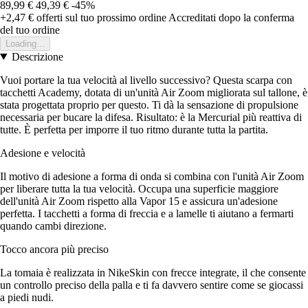
89,99 €
49,39 €
-45%
+2,47 €
offerti sul tuo prossimo ordine
Accreditati dopo la conferma
del tuo ordine
Loading...
Descrizione
Vuoi portare la tua velocità al livello successivo? Questa scarpa con
tacchetti Academy, dotata di un'unità Air Zoom migliorata sul tallone, è
stata progettata proprio per questo. Ti dà la sensazione di propulsione
necessaria per bucare la difesa. Risultato: è la Mercurial più reattiva di
tutte. È perfetta per imporre il tuo ritmo durante tutta la partita.
Adesione e velocità
Il motivo di adesione a forma di onda si combina con l'unità Air Zoom
per liberare tutta la tua velocità. Occupa una superficie maggiore
dell'unità Air Zoom rispetto alla Vapor 15 e assicura un'adesione
perfetta. I tacchetti a forma di freccia e a lamelle ti aiutano a fermarti
quando cambi direzione.
Tocco ancora più preciso
La tomaia è realizzata in NikeSkin con frecce integrate, il che consente
un controllo preciso della palla e ti fa davvero sentire come se giocassi
a piedi nudi.