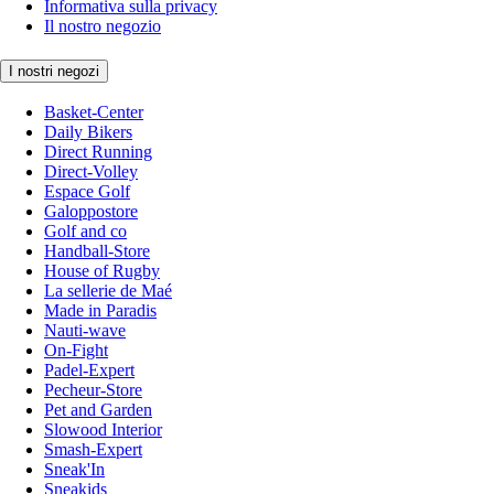
Informativa sulla privacy
Il nostro negozio
I nostri negozi
Basket-Center
Daily Bikers
Direct Running
Direct-Volley
Espace Golf
Galoppostore
Golf and co
Handball-Store
House of Rugby
La sellerie de Maé
Made in Paradis
Nauti-wave
On-Fight
Padel-Expert
Pecheur-Store
Pet and Garden
Slowood Interior
Smash-Expert
Sneak'In
Sneakids