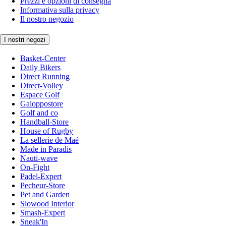
Prezzi e opzioni di consegna
Informativa sulla privacy
Il nostro negozio
I nostri negozi
Basket-Center
Daily Bikers
Direct Running
Direct-Volley
Espace Golf
Galoppostore
Golf and co
Handball-Store
House of Rugby
La sellerie de Maé
Made in Paradis
Nauti-wave
On-Fight
Padel-Expert
Pecheur-Store
Pet and Garden
Slowood Interior
Smash-Expert
Sneak'In