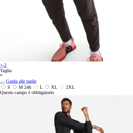
+-2
Taglia
*
Guida alle taglie
S
M
24h
L
XL
2XL
Questo campo è obbligatorio