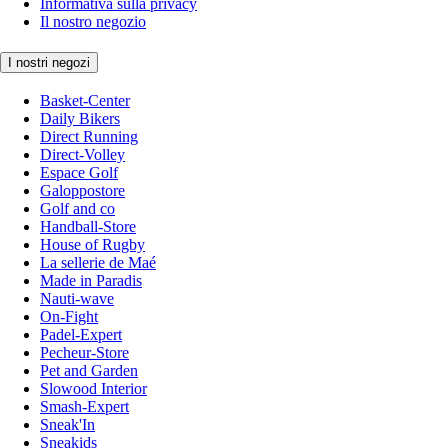
Informativa sulla privacy
Il nostro negozio
I nostri negozi
Basket-Center
Daily Bikers
Direct Running
Direct-Volley
Espace Golf
Galoppostore
Golf and co
Handball-Store
House of Rugby
La sellerie de Maé
Made in Paradis
Nauti-wave
On-Fight
Padel-Expert
Pecheur-Store
Pet and Garden
Slowood Interior
Smash-Expert
Sneak'In
Sneakids