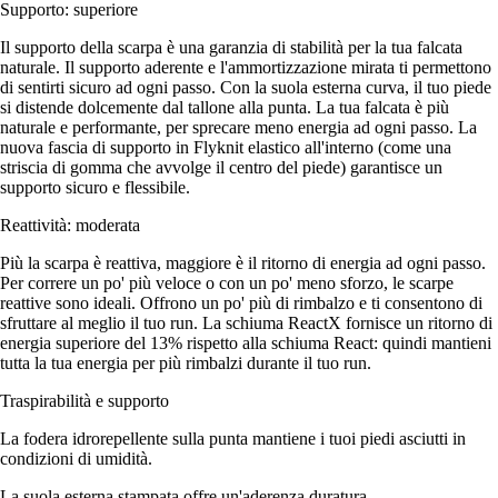
Supporto: superiore
Il supporto della scarpa è una garanzia di stabilità per la tua falcata
naturale. Il supporto aderente e l'ammortizzazione mirata ti permettono
di sentirti sicuro ad ogni passo. Con la suola esterna curva, il tuo piede
si distende dolcemente dal tallone alla punta. La tua falcata è più
naturale e performante, per sprecare meno energia ad ogni passo. La
nuova fascia di supporto in Flyknit elastico all'interno (come una
striscia di gomma che avvolge il centro del piede) garantisce un
supporto sicuro e flessibile.
Reattività: moderata
Più la scarpa è reattiva, maggiore è il ritorno di energia ad ogni passo.
Per correre un po' più veloce o con un po' meno sforzo, le scarpe
reattive sono ideali. Offrono un po' più di rimbalzo e ti consentono di
sfruttare al meglio il tuo run. La schiuma ReactX fornisce un ritorno di
energia superiore del 13% rispetto alla schiuma React: quindi mantieni
tutta la tua energia per più rimbalzi durante il tuo run.
Traspirabilità e supporto
La fodera idrorepellente sulla punta mantiene i tuoi piedi asciutti in
condizioni di umidità.
La suola esterna stampata offre un'aderenza duratura.