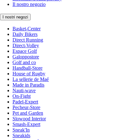
Il nostro negozio
I nostri negozi
Basket-Center
Daily Bikers
Direct Running
Direct-Volley
Espace Golf
Galoppostore
Golf and co
Handball-Store
House of Rugby
La sellerie de Maé
Made in Paradis
Nauti-wave
On-Fight
Padel-Expert
Pecheur-Store
Pet and Garden
Slowood Interior
Smash-Expert
Sneak'In
Sneakids