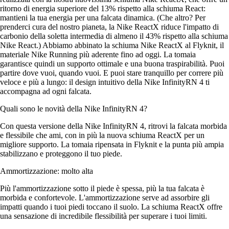
ritorno di energia superiore del 13% rispetto alla schiuma React:
mantieni la tua energia per una falcata dinamica. (Che altro? Per
prenderci cura del nostro pianeta, la Nike ReactX riduce l'impatto di
carbonio della soletta intermedia di almeno il 43% rispetto alla schiuma
Nike React.) Abbiamo abbinato la schiuma Nike ReactX al Flyknit, il
materiale Nike Running più aderente fino ad oggi. La tomaia
garantisce quindi un supporto ottimale e una buona traspirabilità. Puoi
partire dove vuoi, quando vuoi. E puoi stare tranquillo per correre più
veloce e più a lungo: il design intuitivo della Nike InfinityRN 4 ti
accompagna ad ogni falcata.
Quali sono le novità della Nike InfinityRN 4?
Con questa versione della Nike InfinityRN 4, ritrovi la falcata morbida
e flessibile che ami, con in più la nuova schiuma ReactX per un
migliore supporto. La tomaia ripensata in Flyknit e la punta più ampia
stabilizzano e proteggono il tuo piede.
Ammortizzazione: molto alta
Più l'ammortizzazione sotto il piede è spessa, più la tua falcata è
morbida e confortevole. L'ammortizzazione serve ad assorbire gli
impatti quando i tuoi piedi toccano il suolo. La schiuma ReactX offre
una sensazione di incredibile flessibilità per superare i tuoi limiti.