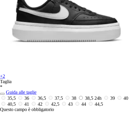
+2
Taglia
*
Guida alle taglie
35,5
36
36,5
37,5
38
38,5
24h
39
40
40,5
41
42
42,5
43
44
44,5
Questo campo è obbligatorio