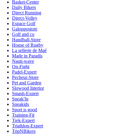
Basket-Center
Daily Bikers
Direct Running
Direct-Volley
Espace Golf
Galoppostore
Golf and co
Handball-Store
House of Rugby
La sellerie de Maé
Made in Paradis
Nauti-wave
On-Fight
Padel-Expert
Pecheur-Store
Pet and Garden
Slowood Interior
Smash-Expert
Sneak'In
Sneakids
Sport is good
Training-Fit
Trek-Expert
Triathlon-Expert
TripNBikers