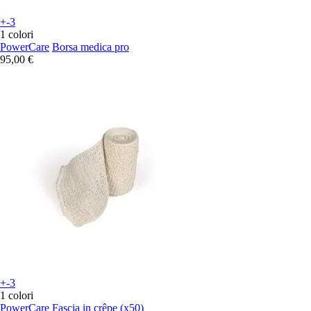
+-3
1 colori
PowerCare
Borsa medica pro
95,00 €
+-3
1 colori
PowerCare
Fascia in crêpe (x50)