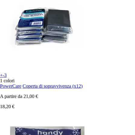
+-3
1 colori
PowerCare
Coperta di sopravvivenza (x12)
A partire da
21,00 €
18,20 €