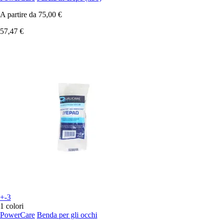
A partire da
75,00 €
57,47 €
+-3
1 colori
PowerCare
Benda per gli occhi