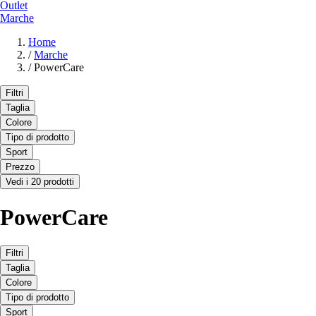
Outlet
Marche
Home
/
Marche
/
PowerCare
Filtri
Taglia
Colore
Tipo di prodotto
Sport
Prezzo
Vedi i 20 prodotti
PowerCare
Filtri
Taglia
Colore
Tipo di prodotto
Sport