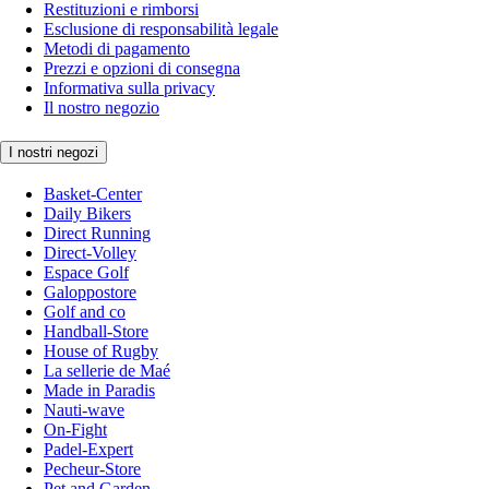
Restituzioni e rimborsi
Esclusione di responsabilità legale
Metodi di pagamento
Prezzi e opzioni di consegna
Informativa sulla privacy
Il nostro negozio
I nostri negozi
Basket-Center
Daily Bikers
Direct Running
Direct-Volley
Espace Golf
Galoppostore
Golf and co
Handball-Store
House of Rugby
La sellerie de Maé
Made in Paradis
Nauti-wave
On-Fight
Padel-Expert
Pecheur-Store
Pet and Garden