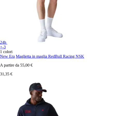
24h
+-3
1 colori
New Era
Maglietta in maglia RedBull Racing NSK
A partire da
55,00 €
31,35 €