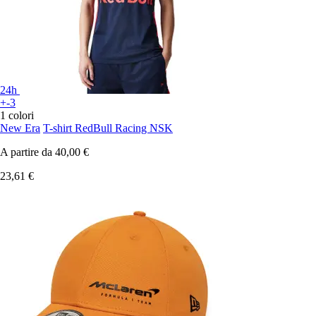
24h
+-3
1 colori
New Era
T-shirt RedBull Racing NSK
A partire da
40,00 €
23,61 €