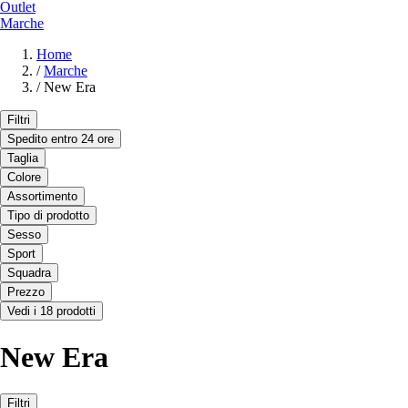
Outlet
Marche
Home
/
Marche
/
New Era
Filtri
Spedito entro 24 ore
Taglia
Colore
Assortimento
Tipo di prodotto
Sesso
Sport
Squadra
Prezzo
Vedi i 18 prodotti
New Era
Filtri