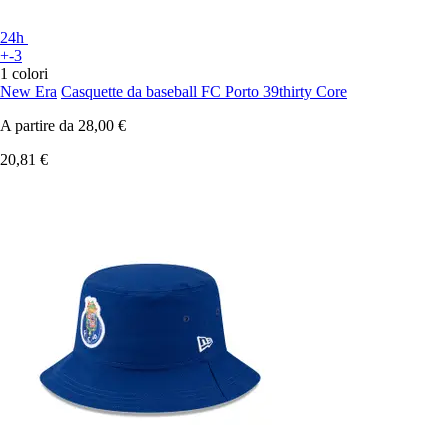
24h
+-3
1 colori
New Era
Casquette da baseball FC Porto 39thirty Core
A partire da
28,00 €
20,81 €