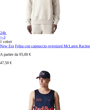
24h
+-3
1 colori
New Era
Felpa con cappuccio oversized McLaren Racing
A partire da
95,00 €
47,50 €