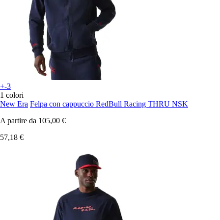
+-3
1 colori
New Era
Felpa con cappuccio RedBull Racing THRU NSK
A partire da
105,00 €
57,18 €