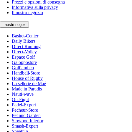
Prezzi e opzioni di consegna
Informativa sulla privacy
Il nostro negozio
I nostri negozi
Basket-Center
Daily Bikers
Direct Running
Direct-Volley
Espace Golf
Galoppostore
Golf and co
Handball-Store
House of Rugby
La sellerie de Maé
Made in Paradis
Nauti-wave
On-Fight
Padel-Expert
Pecheur-Store
Pet and Garden
Slowood Interior
Smash-Expert
Sneak'In