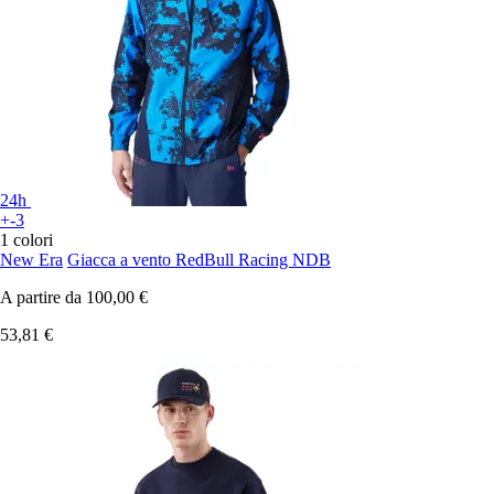
24h
+-3
1 colori
New Era
Giacca a vento RedBull Racing NDB
A partire da
100,00 €
53,81 €