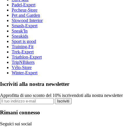
Padel-Expert
Pecheur-Store
Pet and Garden
Slowood Interior
Smash-Expert
Sneak'In
Sneakids
Sport is good
Training-Fit
Trek-Expert
Triathlon-Expert
TripNBikers
Vélo-Store
Winter-Expert
Iscriviti alla nostra newsletter
Approfitta di uno sconto del 10% iscrivendoti alla nostra newsletter
Iscriviti
Rimani connesso
Seguici sui social