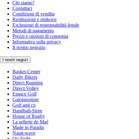
Chi siamo?
Contattaci
Condizioni di vendita
Restituzioni e rimborsi
Esclusione di responsabilità legale
Metodi di pagamento
Prezzi e opzioni di consegna
Informativa sulla privacy
Il nostro negozio
I nostri negozi
Basket-Center
Daily Bikers
Direct Running
Direct-Volley
Espace Golf
Galoppostore
Golf and co
Handball-Store
House of Rugby
La sellerie de Maé
Made in Paradis
Nauti-wave
On-Fight