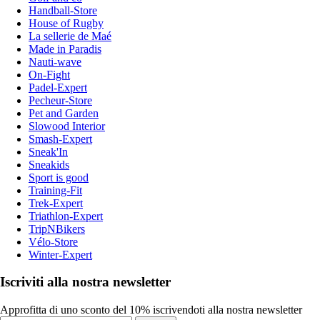
Handball-Store
House of Rugby
La sellerie de Maé
Made in Paradis
Nauti-wave
On-Fight
Padel-Expert
Pecheur-Store
Pet and Garden
Slowood Interior
Smash-Expert
Sneak'In
Sneakids
Sport is good
Training-Fit
Trek-Expert
Triathlon-Expert
TripNBikers
Vélo-Store
Winter-Expert
Iscriviti alla nostra newsletter
Approfitta di uno sconto del 10% iscrivendoti alla nostra newsletter