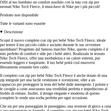
Offri al tuo bambino un comfort assoluto con la tuta con zip per
neonati Nike Tech Fleece, il must-have di Nike per i più piccoli!
Prodotto non disponibile
Tutte le varianti sono esaurite
Descrizione
Scopri il nuovo completo con zip per bebè Nike Tech Fleece, ideale
per tenere il tuo piccolo caldo e asciutto durante le sue avventure
quotidiane! Progettato dal famoso marchio Nike, questo completo è il
mix perfetto di comfort e stile per i bebè attivi. Realizzato in tessuto
Nike Tech Fleece, offre una morbidezza e un calore estremi, pur
essendo leggero e traspirante. Il tuo bebè potrà così muoversi
liberamente restando ben caldo.
Il completo con zip per bebè Nike Tech Fleece è anche dotato di una
zip integrale per una facile vestizione e svestizione, oltre a un
cappuccio per proteggere la testa del bebè dalle intemperie. I polsini e
le caviglie a coste assicurano una vestibilità perfetta e impediscono al
freddo di entrare. Inoltre, il design elegante e moderno di questo
completo lo rende una scelta perfetta per ogni occasione.
Che sia per una passeggiata in passeggino, una sessione di gioco a casa
o una passeggiata in famiglia, il completo con zip per bebè Nike Tech