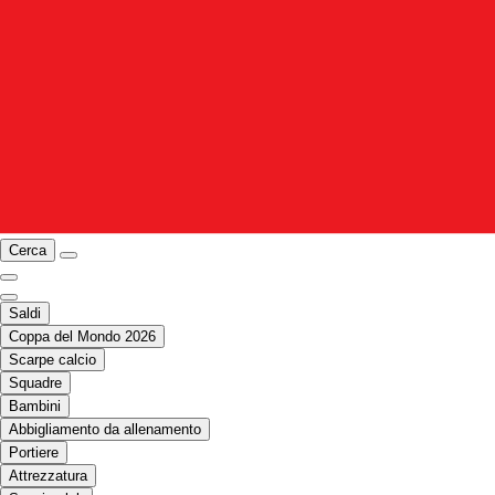
Cerca
Saldi
Coppa del Mondo 2026
Scarpe calcio
Squadre
Bambini
Abbigliamento da allenamento
Portiere
Attrezzatura