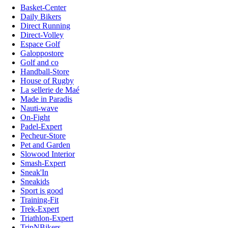
Basket-Center
Daily Bikers
Direct Running
Direct-Volley
Espace Golf
Galoppostore
Golf and co
Handball-Store
House of Rugby
La sellerie de Maé
Made in Paradis
Nauti-wave
On-Fight
Padel-Expert
Pecheur-Store
Pet and Garden
Slowood Interior
Smash-Expert
Sneak'In
Sneakids
Sport is good
Training-Fit
Trek-Expert
Triathlon-Expert
TripNBikers