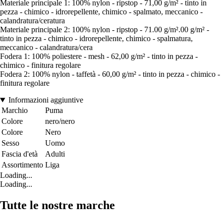
Materiale principale 1: 100% nylon - ripstop - 71,00 g/m² - tinto in
pezza - chimico - idrorepellente, chimico - spalmato, meccanico -
calandratura/ceratura
Materiale principale 2: 100% nylon - ripstop - 71.00 g/m².00 g/m² -
tinto in pezza - chimico - idrorepellente, chimico - spalmatura,
meccanico - calandratura/cera
Fodera 1: 100% poliestere - mesh - 62,00 g/m² - tinto in pezza -
chimico - finitura regolare
Fodera 2: 100% nylon - taffetà - 60,00 g/m² - tinto in pezza - chimico -
finitura regolare
Informazioni aggiuntive
Marchio
Puma
Colore
nero/nero
Colore
Nero
Sesso
Uomo
Fascia d'età
Adulti
Assortimento
Liga
Loading...
Loading...
Tutte le nostre marche