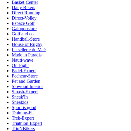
Basket-Center
Daily Bikers
Direct Running
Direct-Volley
Espace Golf
Galoppostore
Golf and co
Handball-Store
House of Rugby
La sellerie de Maé
Made in Paradis
Nauti-wave
On-Fight
Padel-Expert
Pecheur-Store
Pet and Garden
Slowood Interior
Smash-Expert
Sneak'In
Sneakids
Sport is good
Training-Fit
Trek-Expert
Triathlon-Expert
TripNBikers