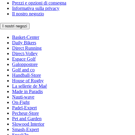
Prezzi e opzioni di consegna
Informativa sulla privacy
Il nostro negozio
I nostri negozi
Basket-Center
Daily Bikers
Direct Running
Direct-Volley
Espace Golf
Galoppostore
Golf and co
Handball-Store
House of Rugby
La sellerie de Maé
Made in Paradis
Nauti-wave
On-Fight
Padel-Expert
Pecheur-Store
Pet and Garden
Slowood Interior
Smash-Expert
Sneak'In