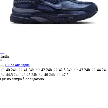
+1
Taglia
*
Guida alle taglie
40
24h
41
24h
42
24h
42,5
24h
43
24h
44
24h
44,5
24h
45
24h
46
24h
47,5
Questo campo è obbligatorio