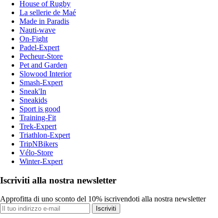
House of Rugby
La sellerie de Maé
Made in Paradis
Nauti-wave
On-Fight
Padel-Expert
Pecheur-Store
Pet and Garden
Slowood Interior
Smash-Expert
Sneak'In
Sneakids
Sport is good
Training-Fit
Trek-Expert
Triathlon-Expert
TripNBikers
Vélo-Store
Winter-Expert
Iscriviti alla nostra newsletter
Approfitta di uno sconto del 10% iscrivendoti alla nostra newsletter
Iscriviti