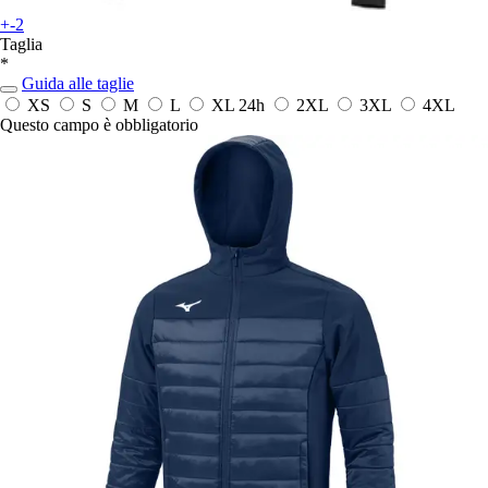
+-2
Taglia
*
Guida alle taglie
XS
S
M
L
XL
24h
2XL
3XL
4XL
Questo campo è obbligatorio