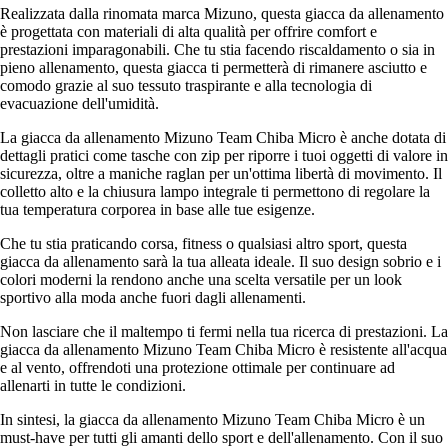
Realizzata dalla rinomata marca Mizuno, questa giacca da allenamento
è progettata con materiali di alta qualità per offrire comfort e
prestazioni imparagonabili. Che tu stia facendo riscaldamento o sia in
pieno allenamento, questa giacca ti permetterà di rimanere asciutto e
comodo grazie al suo tessuto traspirante e alla tecnologia di
evacuazione dell'umidità.
La giacca da allenamento Mizuno Team Chiba Micro è anche dotata di
dettagli pratici come tasche con zip per riporre i tuoi oggetti di valore in
sicurezza, oltre a maniche raglan per un'ottima libertà di movimento. Il
colletto alto e la chiusura lampo integrale ti permettono di regolare la
tua temperatura corporea in base alle tue esigenze.
Che tu stia praticando corsa, fitness o qualsiasi altro sport, questa
giacca da allenamento sarà la tua alleata ideale. Il suo design sobrio e i
colori moderni la rendono anche una scelta versatile per un look
sportivo alla moda anche fuori dagli allenamenti.
Non lasciare che il maltempo ti fermi nella tua ricerca di prestazioni. La
giacca da allenamento Mizuno Team Chiba Micro è resistente all'acqua
e al vento, offrendoti una protezione ottimale per continuare ad
allenarti in tutte le condizioni.
In sintesi, la giacca da allenamento Mizuno Team Chiba Micro è un
must-have per tutti gli amanti dello sport e dell'allenamento. Con il suo