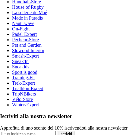
Handball-Store
House of Rugby
La sellerie de Maé
Made in Paradis
Nauti-wave
On-Fight
Padel-Expert
Pecheur-Store
Pet and Garden
Slowood Interior
Smash-Expert
Sneak'In
Sneakids
Sport is good
Training-Fit
Trek-Expert
Triathlon-Expert
TripNBikers
Vélo-Store
Winter-Expert
Iscriviti alla nostra newsletter
Approfitta di uno sconto del 10% iscrivendoti alla nostra newsletter
Iscriviti