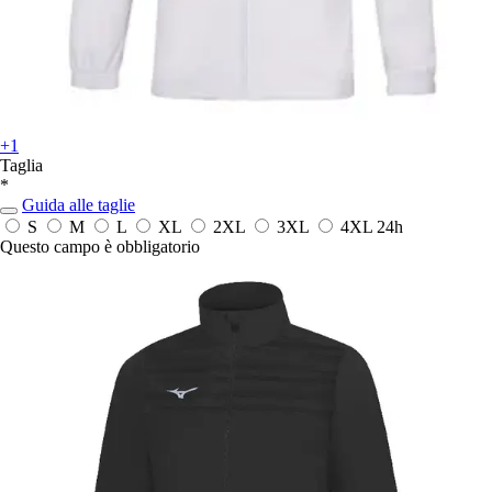
+1
Taglia
*
Guida alle taglie
S
M
L
XL
2XL
3XL
4XL
24h
Questo campo è obbligatorio