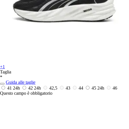
+1
Taglia
*
Guida alle taglie
41
24h
42
24h
42,5
43
44
45
24h
46
Questo campo è obbligatorio