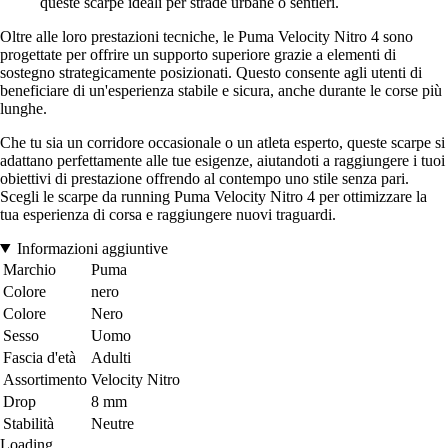
queste scarpe ideali per strade urbane o sentieri.
Oltre alle loro prestazioni tecniche, le Puma Velocity Nitro 4 sono
progettate per offrire un supporto superiore grazie a elementi di
sostegno strategicamente posizionati. Questo consente agli utenti di
beneficiare di un'esperienza stabile e sicura, anche durante le corse più
lunghe.
Che tu sia un corridore occasionale o un atleta esperto, queste scarpe si
adattano perfettamente alle tue esigenze, aiutandoti a raggiungere i tuoi
obiettivi di prestazione offrendo al contempo uno stile senza pari.
Scegli le scarpe da running Puma Velocity Nitro 4 per ottimizzare la
tua esperienza di corsa e raggiungere nuovi traguardi.
Informazioni aggiuntive
Marchio
Puma
Colore
nero
Colore
Nero
Sesso
Uomo
Fascia d'età
Adulti
Assortimento
Velocity Nitro
Drop
8 mm
Stabilità
Neutre
Loading...