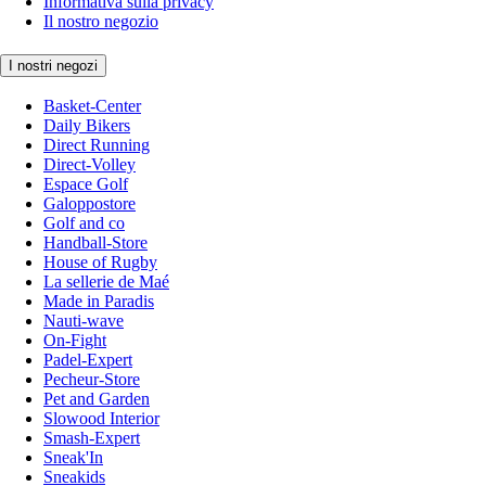
Informativa sulla privacy
Il nostro negozio
I nostri negozi
Basket-Center
Daily Bikers
Direct Running
Direct-Volley
Espace Golf
Galoppostore
Golf and co
Handball-Store
House of Rugby
La sellerie de Maé
Made in Paradis
Nauti-wave
On-Fight
Padel-Expert
Pecheur-Store
Pet and Garden
Slowood Interior
Smash-Expert
Sneak'In
Sneakids