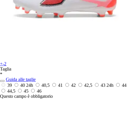
+-2
Taglia
*
Guida alle taglie
39
40
24h
40,5
41
42
42,5
43
24h
44
44,5
45
46
Questo campo è obbligatorio