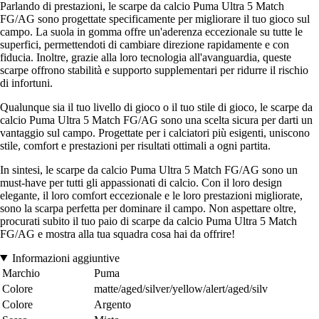
Parlando di prestazioni, le scarpe da calcio Puma Ultra 5 Match
FG/AG sono progettate specificamente per migliorare il tuo gioco sul
campo. La suola in gomma offre un'aderenza eccezionale su tutte le
superfici, permettendoti di cambiare direzione rapidamente e con
fiducia. Inoltre, grazie alla loro tecnologia all'avanguardia, queste
scarpe offrono stabilità e supporto supplementari per ridurre il rischio
di infortuni.
Qualunque sia il tuo livello di gioco o il tuo stile di gioco, le scarpe da
calcio Puma Ultra 5 Match FG/AG sono una scelta sicura per darti un
vantaggio sul campo. Progettate per i calciatori più esigenti, uniscono
stile, comfort e prestazioni per risultati ottimali a ogni partita.
In sintesi, le scarpe da calcio Puma Ultra 5 Match FG/AG sono un
must-have per tutti gli appassionati di calcio. Con il loro design
elegante, il loro comfort eccezionale e le loro prestazioni migliorate,
sono la scarpa perfetta per dominare il campo. Non aspettare oltre,
procurati subito il tuo paio di scarpe da calcio Puma Ultra 5 Match
FG/AG e mostra alla tua squadra cosa hai da offrire!
Informazioni aggiuntive
Marchio
Puma
Colore
matte/aged/silver/yellow/alert/aged/silv
Colore
Argento