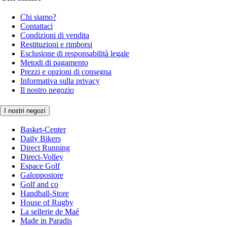
Chi siamo?
Contattaci
Condizioni di vendita
Restituzioni e rimborsi
Esclusione di responsabilità legale
Metodi di pagamento
Prezzi e opzioni di consegna
Informativa sulla privacy
Il nostro negozio
I nostri negozi
Basket-Center
Daily Bikers
Direct Running
Direct-Volley
Espace Golf
Galoppostore
Golf and co
Handball-Store
House of Rugby
La sellerie de Maé
Made in Paradis