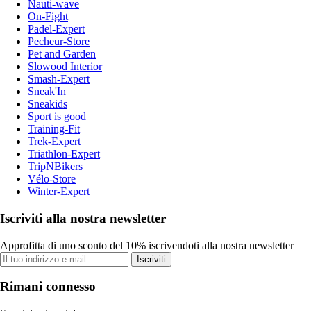
Nauti-wave
On-Fight
Padel-Expert
Pecheur-Store
Pet and Garden
Slowood Interior
Smash-Expert
Sneak'In
Sneakids
Sport is good
Training-Fit
Trek-Expert
Triathlon-Expert
TripNBikers
Vélo-Store
Winter-Expert
Iscriviti alla nostra newsletter
Approfitta di uno sconto del 10% iscrivendoti alla nostra newsletter
Iscriviti
Rimani connesso