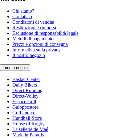
Chi siamo?
Contattaci
Condizioni di vendita
Restituzioni e rimborsi
Esclusione di responsabilità legale
Metodi di pagamento
Prezzi e opzioni di consegna
Informativa sulla privacy
Il nostro negozio
I nostri negozi
Basket-Center
Daily Bikers
Direct Running
Direct-Volley
Espace Golf
Galoppostore
Golf and co
Handball-Store
House of Rugby
La sellerie de Maé
Made in Paradis