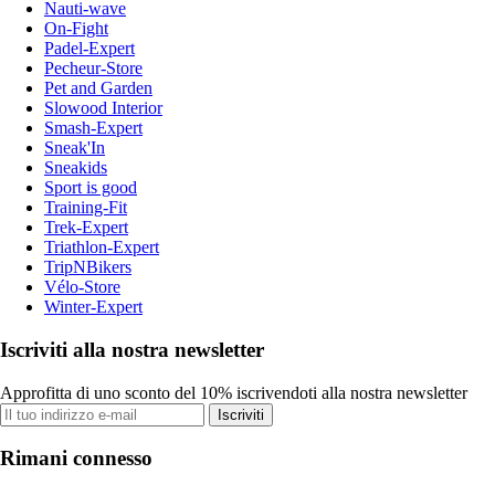
Nauti-wave
On-Fight
Padel-Expert
Pecheur-Store
Pet and Garden
Slowood Interior
Smash-Expert
Sneak'In
Sneakids
Sport is good
Training-Fit
Trek-Expert
Triathlon-Expert
TripNBikers
Vélo-Store
Winter-Expert
Iscriviti alla nostra newsletter
Approfitta di uno sconto del 10% iscrivendoti alla nostra newsletter
Iscriviti
Rimani connesso