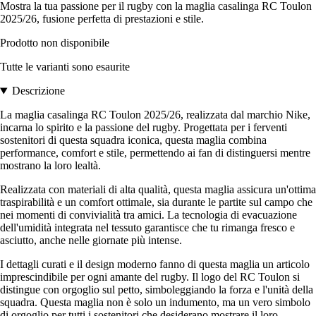
Mostra la tua passione per il rugby con la maglia casalinga RC Toulon
2025/26, fusione perfetta di prestazioni e stile.
Prodotto non disponibile
Tutte le varianti sono esaurite
Descrizione
La maglia casalinga RC Toulon 2025/26, realizzata dal marchio Nike,
incarna lo spirito e la passione del rugby. Progettata per i ferventi
sostenitori di questa squadra iconica, questa maglia combina
performance, comfort e stile, permettendo ai fan di distinguersi mentre
mostrano la loro lealtà.
Realizzata con materiali di alta qualità, questa maglia assicura un'ottima
traspirabilità e un comfort ottimale, sia durante le partite sul campo che
nei momenti di convivialità tra amici. La tecnologia di evacuazione
dell'umidità integrata nel tessuto garantisce che tu rimanga fresco e
asciutto, anche nelle giornate più intense.
I dettagli curati e il design moderno fanno di questa maglia un articolo
imprescindibile per ogni amante del rugby. Il logo del RC Toulon si
distingue con orgoglio sul petto, simboleggiando la forza e l'unità della
squadra. Questa maglia non è solo un indumento, ma un vero simbolo
di orgoglio per tutti i sostenitori che desiderano mostrare il loro