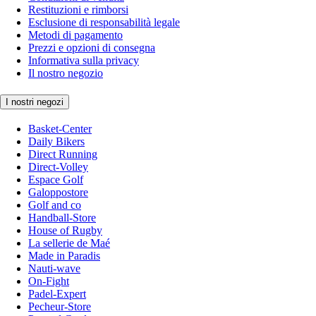
Restituzioni e rimborsi
Esclusione di responsabilità legale
Metodi di pagamento
Prezzi e opzioni di consegna
Informativa sulla privacy
Il nostro negozio
I nostri negozi
Basket-Center
Daily Bikers
Direct Running
Direct-Volley
Espace Golf
Galoppostore
Golf and co
Handball-Store
House of Rugby
La sellerie de Maé
Made in Paradis
Nauti-wave
On-Fight
Padel-Expert
Pecheur-Store