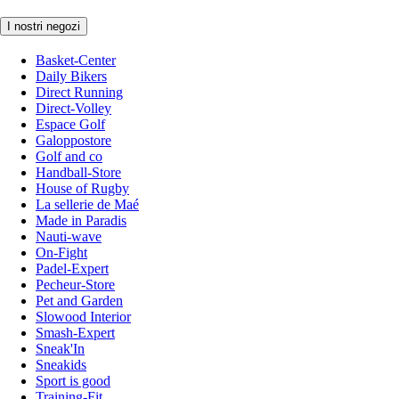
I nostri negozi
Basket-Center
Daily Bikers
Direct Running
Direct-Volley
Espace Golf
Galoppostore
Golf and co
Handball-Store
House of Rugby
La sellerie de Maé
Made in Paradis
Nauti-wave
On-Fight
Padel-Expert
Pecheur-Store
Pet and Garden
Slowood Interior
Smash-Expert
Sneak'In
Sneakids
Sport is good
Training-Fit