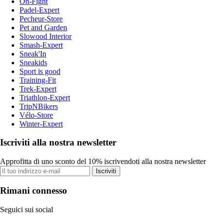
On-Fight
Padel-Expert
Pecheur-Store
Pet and Garden
Slowood Interior
Smash-Expert
Sneak'In
Sneakids
Sport is good
Training-Fit
Trek-Expert
Triathlon-Expert
TripNBikers
Vélo-Store
Winter-Expert
Iscriviti alla nostra newsletter
Approfitta di uno sconto del 10% iscrivendoti alla nostra newsletter
Iscriviti
Rimani connesso
Seguici sui social