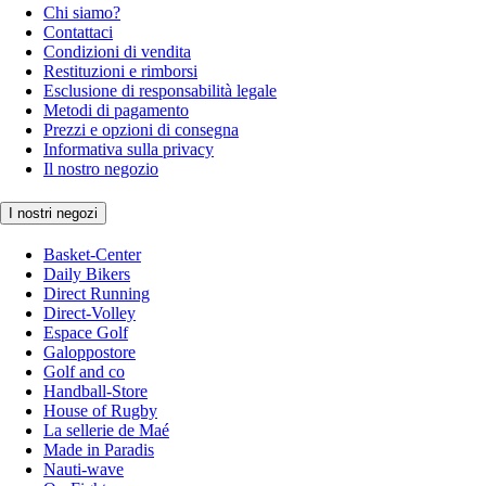
Chi siamo?
Contattaci
Condizioni di vendita
Restituzioni e rimborsi
Esclusione di responsabilità legale
Metodi di pagamento
Prezzi e opzioni di consegna
Informativa sulla privacy
Il nostro negozio
I nostri negozi
Basket-Center
Daily Bikers
Direct Running
Direct-Volley
Espace Golf
Galoppostore
Golf and co
Handball-Store
House of Rugby
La sellerie de Maé
Made in Paradis
Nauti-wave