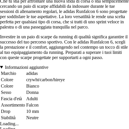
Che tu stia per affrontare una nuova sfida di corsa o stia semplicemente
cercando un paio di scarpe affidabili da indossare durante le tue
sessioni di allenamento regolari, le adidas Runfalcon 6 sono progettate
per soddisfare le tue aspettative. La loro versatilità le rende una scelta
perfetta per qualsiasi tipo di corsa, che si tratti di uno sprint veloce in
palestra o di una passeggiata tranquilla nel parco.
Investire in un paio di scarpe da running di qualità significa garantire il
successo del tuo percorso sportivo. Con le adidas Runfalcon 6, scegli
la prestazione e il comfort, aggiungendo nel contempo un tocco di stile
al tuo equipaggiamento da running. Preparati a superare i tuoi limiti
con queste scarpe progettate per supportarti a ogni passo.
Informazioni aggiuntive
Marchio
adidas
Colore
crywht/carbon/hireye
Colore
Bianco
Sesso
Donna
Fascia d'età
Adulti
Assortimento
Falcon
Drop
10 mm
Stabilità
Neutre
Loading...
Loading...