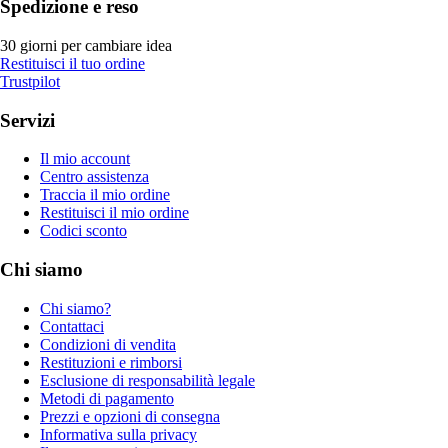
Spedizione e reso
30 giorni per cambiare idea
Restituisci il tuo ordine
Trustpilot
Servizi
Il mio account
Centro assistenza
Traccia il mio ordine
Restituisci il mio ordine
Codici sconto
Chi siamo
Chi siamo?
Contattaci
Condizioni di vendita
Restituzioni e rimborsi
Esclusione di responsabilità legale
Metodi di pagamento
Prezzi e opzioni di consegna
Informativa sulla privacy