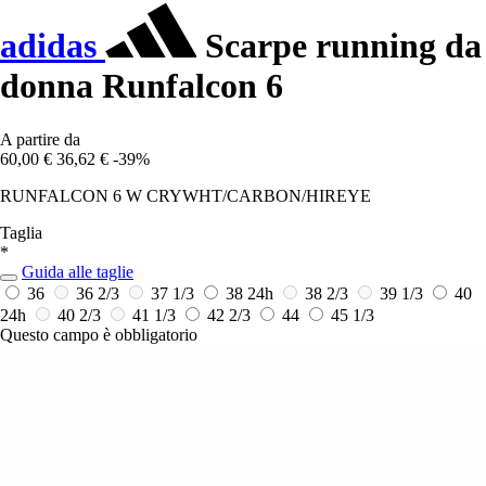
adidas
Scarpe running da
donna Runfalcon 6
A partire da
60,00 €
36,62 €
-39%
RUNFALCON 6 W CRYWHT/CARBON/HIREYE
Taglia
*
Guida alle taglie
36
36 2/3
37 1/3
38
24h
38 2/3
39 1/3
40
24h
40 2/3
41 1/3
42 2/3
44
45 1/3
Questo campo è obbligatorio