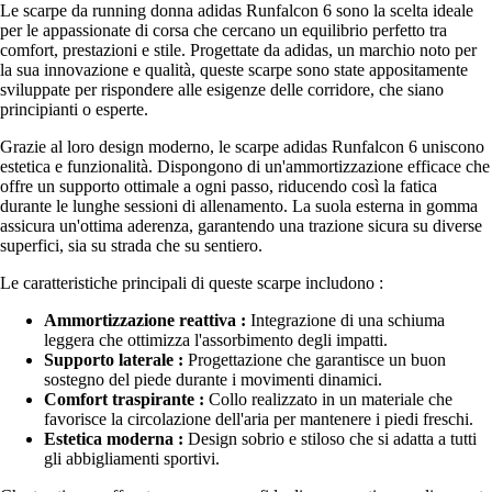
Le scarpe da running donna adidas Runfalcon 6 sono la scelta ideale
per le appassionate di corsa che cercano un equilibrio perfetto tra
comfort, prestazioni e stile. Progettate da adidas, un marchio noto per
la sua innovazione e qualità, queste scarpe sono state appositamente
sviluppate per rispondere alle esigenze delle corridore, che siano
principianti o esperte.
Grazie al loro design moderno, le scarpe adidas Runfalcon 6 uniscono
estetica e funzionalità. Dispongono di un'ammortizzazione efficace che
offre un supporto ottimale a ogni passo, riducendo così la fatica
durante le lunghe sessioni di allenamento. La suola esterna in gomma
assicura un'ottima aderenza, garantendo una trazione sicura su diverse
superfici, sia su strada che su sentiero.
Le caratteristiche principali di queste scarpe includono :
Ammortizzazione reattiva :
Integrazione di una schiuma
leggera che ottimizza l'assorbimento degli impatti.
Supporto laterale :
Progettazione che garantisce un buon
sostegno del piede durante i movimenti dinamici.
Comfort traspirante :
Collo realizzato in un materiale che
favorisce la circolazione dell'aria per mantenere i piedi freschi.
Estetica moderna :
Design sobrio e stiloso che si adatta a tutti
gli abbigliamenti sportivi.