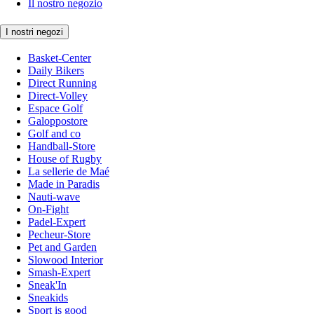
Il nostro negozio
I nostri negozi
Basket-Center
Daily Bikers
Direct Running
Direct-Volley
Espace Golf
Galoppostore
Golf and co
Handball-Store
House of Rugby
La sellerie de Maé
Made in Paradis
Nauti-wave
On-Fight
Padel-Expert
Pecheur-Store
Pet and Garden
Slowood Interior
Smash-Expert
Sneak'In
Sneakids
Sport is good