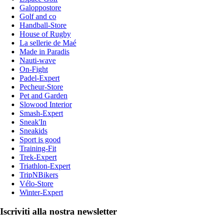
Galoppostore
Golf and co
Handball-Store
House of Rugby
La sellerie de Maé
Made in Paradis
Nauti-wave
On-Fight
Padel-Expert
Pecheur-Store
Pet and Garden
Slowood Interior
Smash-Expert
Sneak'In
Sneakids
Sport is good
Training-Fit
Trek-Expert
Triathlon-Expert
TripNBikers
Vélo-Store
Winter-Expert
Iscriviti alla nostra newsletter