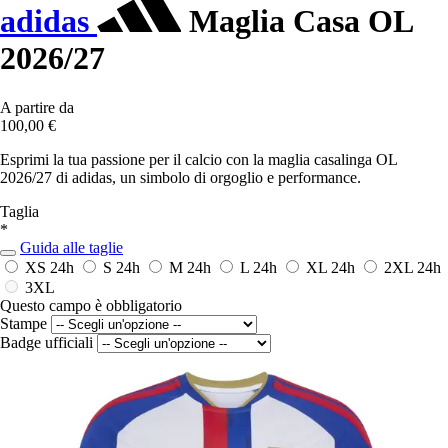
adidas
Maglia Casa OL
2026/27
A partire da
100,00 €
Esprimi la tua passione per il calcio con la maglia casalinga OL
2026/27 di adidas, un simbolo di orgoglio e performance.
Taglia
*
Guida alle taglie
XS
24h
S
24h
M
24h
L
24h
XL
24h
2XL
24h
3XL
Questo campo è obbligatorio
Stampe
Badge ufficiali