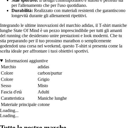
Stile sportivo:
Il design contemporaneo e stiloso è perfetto sia
per l'allenamento che per l'uso quotidiano.
Durabilità:
Realizzato con materiali resistenti che garantiscono
longevità durante gli allenamenti ripetitivi.
Integrando le ultime innovazioni del marchio adidas, il T-shirt maniche
lunghe State Of Mind è un pezzo imprescindibile per tutti gli amanti
del running che desiderano unire prestazioni e look moderni. Che tu
stia preparando per il tuo prossimo marathon o semplicemente
godendoti una corsa nel weekend, questo T-shirt si presenta come la
scelta ideale per affrontare i tuoi obiettivi sportivi.
Informazioni aggiuntive
Marchio
adidas
Colore
carbon/purtur
Colore
Grigio
Sesso
Misto
Fascia d'età
Adulti
Caratteristica
Maniche lunghe
Materiale principale
cotone
Loading...
Loading...
Tutte le nostre marche