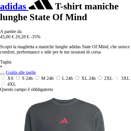
adidas
T-shirt maniche
lunghe State Of Mind
A partire da
45,00 €
29,28 €
-35%
Scopri la maglietta a maniche lunghe adidas State Of Mind, che unisce
comfort, performance e stile per le tue sessioni di corsa.
Taglia
*
Guida alle taglie
XS
S
24h
M
24h
L
24h
XL
24h
2XL
3XL
4XL
Questo campo è obbligatorio