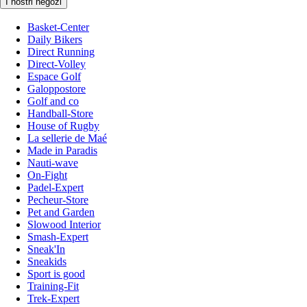
I nostri negozi
Basket-Center
Daily Bikers
Direct Running
Direct-Volley
Espace Golf
Galoppostore
Golf and co
Handball-Store
House of Rugby
La sellerie de Maé
Made in Paradis
Nauti-wave
On-Fight
Padel-Expert
Pecheur-Store
Pet and Garden
Slowood Interior
Smash-Expert
Sneak'In
Sneakids
Sport is good
Training-Fit
Trek-Expert