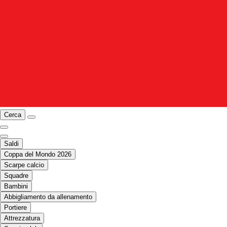
Cerca
Saldi
Coppa del Mondo 2026
Scarpe calcio
Squadre
Bambini
Abbigliamento da allenamento
Portiere
Attrezzatura