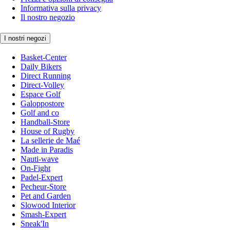
Informativa sulla privacy
Il nostro negozio
I nostri negozi
Basket-Center
Daily Bikers
Direct Running
Direct-Volley
Espace Golf
Galoppostore
Golf and co
Handball-Store
House of Rugby
La sellerie de Maé
Made in Paradis
Nauti-wave
On-Fight
Padel-Expert
Pecheur-Store
Pet and Garden
Slowood Interior
Smash-Expert
Sneak'In