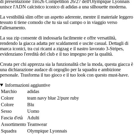
di presentazione Tiro26 Competition 26/27 dell'Olympique Lyonnais
unisce l'ADN calcistico iconico di adidas a una silhouette moderna.
La vestibilità slim offre un aspetto aderente, mentre il materiale leggero
tessuto ti tiene comodo che tu sia sul campo o in viaggio verso
l'allenamento.
La sua zip consente di indossarla facilmente e offre versatilità,
rendendo la giacca adatta per scaldamenti e uscite casual. Dettagli di
marca iconici, tra cui ricami a zigzag e il nastro lavorato 3-Stripes,
evidenziano l'eredità del club e il tuo impegno per la qualità.
Creata per chi apprezza sia la funzionalità che la moda, questa giacca è
una dichiarazione audace di orgoglio per la squadra e ambizione
personale. Trasforma il tuo gioco e il tuo look con questo must-have.
Informazioni aggiuntive
Marchio
adidas
Colore
team navy blue 2/pure ruby
Colore
Blu
Sesso
Uomo
Fascia d'età
Adulti
Assortimento
Teamwear
Squadra
Olympique Lyonnais