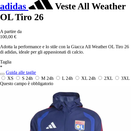
adidas
Veste All Weather
OL Tiro 26
A partire da
100,00 €
Adotta la performance e lo stile con la Giacca All Weather OL Tiro 26
di adidas, ideale per gli appassionati di calcio.
Taglia
*
Guida alle taglie
XS
S
24h
M
24h
L
24h
XL
24h
2XL
3XL
Questo campo è obbligatorio