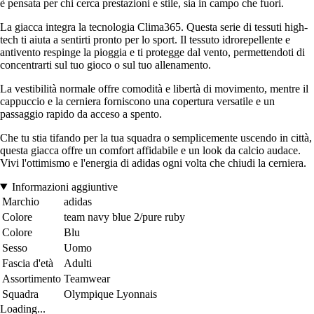
è pensata per chi cerca prestazioni e stile, sia in campo che fuori.
La giacca integra la tecnologia Clima365. Questa serie di tessuti high-
tech ti aiuta a sentirti pronto per lo sport. Il tessuto idrorepellente e
antivento respinge la pioggia e ti protegge dal vento, permettendoti di
concentrarti sul tuo gioco o sul tuo allenamento.
La vestibilità normale offre comodità e libertà di movimento, mentre il
cappuccio e la cerniera forniscono una copertura versatile e un
passaggio rapido da acceso a spento.
Che tu stia tifando per la tua squadra o semplicemente uscendo in città,
questa giacca offre un comfort affidabile e un look da calcio audace.
Vivi l'ottimismo e l'energia di adidas ogni volta che chiudi la cerniera.
Informazioni aggiuntive
Marchio
adidas
Colore
team navy blue 2/pure ruby
Colore
Blu
Sesso
Uomo
Fascia d'età
Adulti
Assortimento
Teamwear
Squadra
Olympique Lyonnais
Loading...