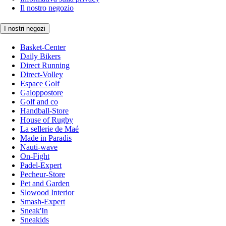
Il nostro negozio
I nostri negozi
Basket-Center
Daily Bikers
Direct Running
Direct-Volley
Espace Golf
Galoppostore
Golf and co
Handball-Store
House of Rugby
La sellerie de Maé
Made in Paradis
Nauti-wave
On-Fight
Padel-Expert
Pecheur-Store
Pet and Garden
Slowood Interior
Smash-Expert
Sneak'In
Sneakids