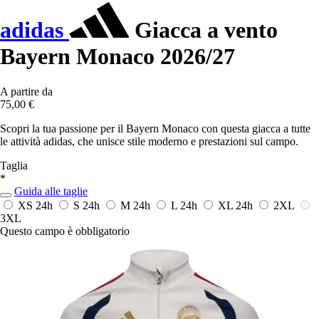
adidas
Giacca a vento
Bayern Monaco 2026/27
A partire da
75,00 €
Scopri la tua passione per il Bayern Monaco con questa giacca a tutte
le attività adidas, che unisce stile moderno e prestazioni sul campo.
Taglia
*
Guida alle taglie
XS
24h
S
24h
M
24h
L
24h
XL
24h
2XL
3XL
Questo campo è obbligatorio