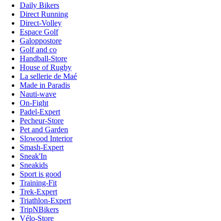
Daily Bikers
Direct Running
Direct-Volley
Espace Golf
Galoppostore
Golf and co
Handball-Store
House of Rugby
La sellerie de Maé
Made in Paradis
Nauti-wave
On-Fight
Padel-Expert
Pecheur-Store
Pet and Garden
Slowood Interior
Smash-Expert
Sneak'In
Sneakids
Sport is good
Training-Fit
Trek-Expert
Triathlon-Expert
TripNBikers
Vélo-Store