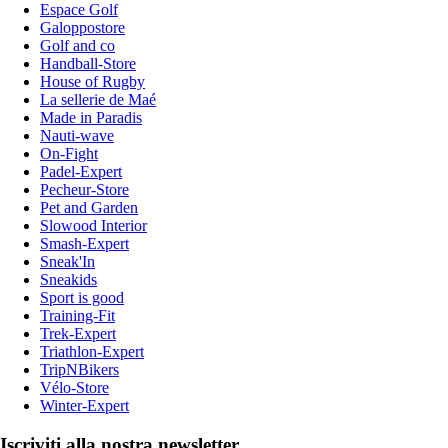
Espace Golf
Galoppostore
Golf and co
Handball-Store
House of Rugby
La sellerie de Maé
Made in Paradis
Nauti-wave
On-Fight
Padel-Expert
Pecheur-Store
Pet and Garden
Slowood Interior
Smash-Expert
Sneak'In
Sneakids
Sport is good
Training-Fit
Trek-Expert
Triathlon-Expert
TripNBikers
Vélo-Store
Winter-Expert
Iscriviti alla nostra newsletter