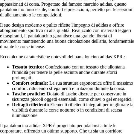
appassionati di corsa. Progettato dal famoso marchio adidas, questo
pantaloncino unisce stile, comfort e prestazioni, perfetto per le sessioni
di allenamento o le competizioni.
Il suo design moderno e pulito riflette l'impegno di adidas a offrire
abbigliamento sportivo di alta qualità. Realizzato con materiali leggeri
e traspiranti, il pantaloncino garantisce una grande libertà di
movimento mantenendo una buona circolazione dell'aria, fondamentale
durante le corse intense.
Ecco alcune caratteristiche notevoli del pantaloncino adidas XPR :
Tessuto tecnico:
Confezionato con un tessuto che allontana
l'umidità per tenere la pelle asciutta anche durante sforzi
prolungati.
Comfort ottimale:
La sua struttura ergonomica offre il massimo
comfort, riducendo sfregamenti e irritazioni durante la corsa.
Tasche pratiche:
Dotato di tasche discrete per conservare in
sicurezza piccoli oggetti essenziali, come chiavi o gel energetici.
Dettagli riflettenti:
Elementi riflettenti integrati per migliorare la
visibilità durante le corse notturne o in condizioni di scarsa
illuminazione.
Il pantaloncino adidas XPR è progettato per adattarsi a tutte le
corporature, offrendo un ottimo supporto. Che tu sia un corridore