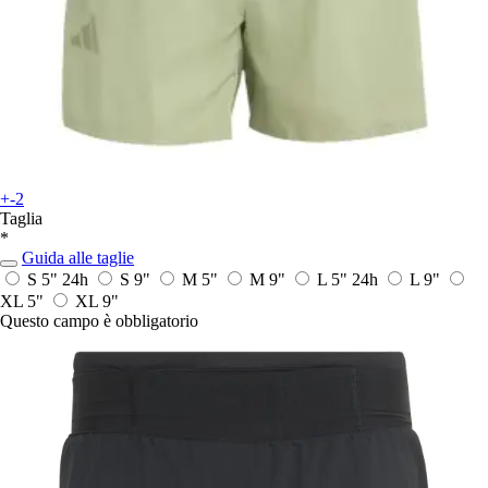
+-2
Taglia
*
Guida alle taglie
S 5"
24h
S 9"
M 5"
M 9"
L 5"
24h
L 9"
XL 5"
XL 9"
Questo campo è obbligatorio