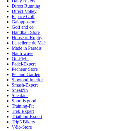
Daily Bikers
Direct Running
Direct-Volley
Espace Golf
Galoppostore
Golf and co
Handball-Store
House of Rugby
La sellerie de Maé
Made in Paradis
Nauti-wave
On-Fight
Padel-Expert
Pecheur-Store
Pet and Garden
Slowood Interior
Smash-Expert
Sneak'In
Sneakids
Sport is good
Training-Fit
Trek-Expert
Triathlon-Expert
TripNBikers
Vélo-Store