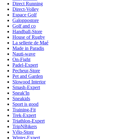
Direct Running
Direct-Volley
Espace Golf
Galoppostore
Golf and co
Handball-Store
House of Rugby
La sellerie de Maé
Made in Paradis
Nauti-wave
On-Fight
Padel-Expert
Pecheur-Store
Pet and Garden
Slowood Interior
Smash-Expert
Sneak'In
Sneakids
Sport is good
Training-Fit
Trek-Expert
Triathlon-Expert
TripNBikers
Vélo-Store
Winter-Expert