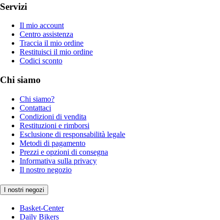
Servizi
Il mio account
Centro assistenza
Traccia il mio ordine
Restituisci il mio ordine
Codici sconto
Chi siamo
Chi siamo?
Contattaci
Condizioni di vendita
Restituzioni e rimborsi
Esclusione di responsabilità legale
Metodi di pagamento
Prezzi e opzioni di consegna
Informativa sulla privacy
Il nostro negozio
I nostri negozi
Basket-Center
Daily Bikers