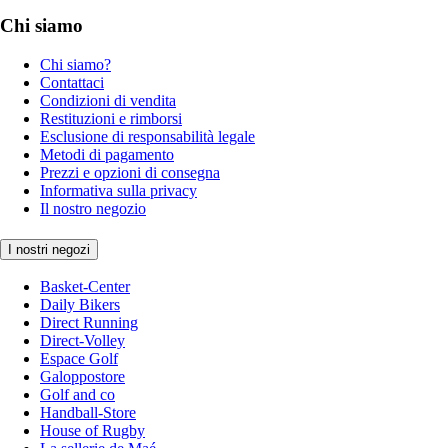
Chi siamo
Chi siamo?
Contattaci
Condizioni di vendita
Restituzioni e rimborsi
Esclusione di responsabilità legale
Metodi di pagamento
Prezzi e opzioni di consegna
Informativa sulla privacy
Il nostro negozio
I nostri negozi
Basket-Center
Daily Bikers
Direct Running
Direct-Volley
Espace Golf
Galoppostore
Golf and co
Handball-Store
House of Rugby