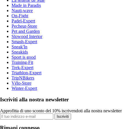
La sellerie de Maé
Made in Paradis
Nauti-wave
On-Fight
Padel-Expert
Pecheur-Store
Pet and Garden
Slowood Interior
Smash-Expert
Sneak'In
Sneakids
Sport is good
Training-Fit
Trek-Expert
Triathlon-Expert
TripNBikers
Vélo-Store
Winter-Expert
Iscriviti alla nostra newsletter
Approfitta di uno sconto del 10% iscrivendoti alla nostra newsletter
Iscriviti
Rimani connesso