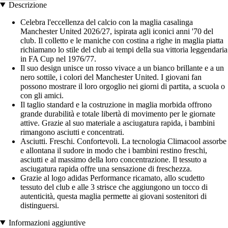
Descrizione
Celebra l'eccellenza del calcio con la maglia casalinga
Manchester United 2026/27, ispirata agli iconici anni '70 del
club. Il colletto e le maniche con costina a righe in maglia piatta
richiamano lo stile del club ai tempi della sua vittoria leggendaria
in FA Cup nel 1976/77.
Il suo design unisce un rosso vivace a un bianco brillante e a un
nero sottile, i colori del Manchester United. I giovani fan
possono mostrare il loro orgoglio nei giorni di partita, a scuola o
con gli amici.
Il taglio standard e la costruzione in maglia morbida offrono
grande durabilità e totale libertà di movimento per le giornate
attive. Grazie al suo materiale a asciugatura rapida, i bambini
rimangono asciutti e concentrati.
Asciutti. Freschi. Confortevoli. La tecnologia Climacool assorbe
e allontana il sudore in modo che i bambini restino freschi,
asciutti e al massimo della loro concentrazione. Il tessuto a
asciugatura rapida offre una sensazione di freschezza.
Grazie al logo adidas Performance ricamato, allo scudetto
tessuto del club e alle 3 strisce che aggiungono un tocco di
autenticità, questa maglia permette ai giovani sostenitori di
distinguersi.
Informazioni aggiuntive