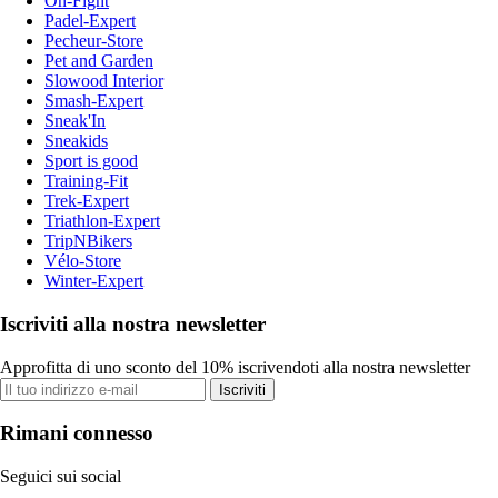
On-Fight
Padel-Expert
Pecheur-Store
Pet and Garden
Slowood Interior
Smash-Expert
Sneak'In
Sneakids
Sport is good
Training-Fit
Trek-Expert
Triathlon-Expert
TripNBikers
Vélo-Store
Winter-Expert
Iscriviti alla nostra newsletter
Approfitta di uno sconto del 10% iscrivendoti alla nostra newsletter
Iscriviti
Rimani connesso
Seguici sui social