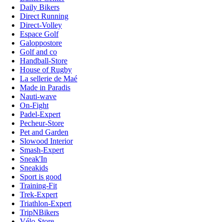
Daily Bikers
Direct Running
Direct-Volley
Espace Golf
Galoppostore
Golf and co
Handball-Store
House of Rugby
La sellerie de Maé
Made in Paradis
Nauti-wave
On-Fight
Padel-Expert
Pecheur-Store
Pet and Garden
Slowood Interior
Smash-Expert
Sneak'In
Sneakids
Sport is good
Training-Fit
Trek-Expert
Triathlon-Expert
TripNBikers
Vélo-Store