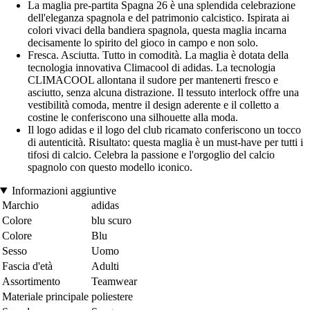
La maglia pre-partita Spagna 26 è una splendida celebrazione
dell'eleganza spagnola e del patrimonio calcistico. Ispirata ai
colori vivaci della bandiera spagnola, questa maglia incarna
decisamente lo spirito del gioco in campo e non solo.
Fresca. Asciutta. Tutto in comodità. La maglia è dotata della
tecnologia innovativa Climacool di adidas. La tecnologia
CLIMACOOL allontana il sudore per mantenerti fresco e
asciutto, senza alcuna distrazione. Il tessuto interlock offre una
vestibilità comoda, mentre il design aderente e il colletto a
costine le conferiscono una silhouette alla moda.
Il logo adidas e il logo del club ricamato conferiscono un tocco
di autenticità. Risultato: questa maglia è un must-have per tutti i
tifosi di calcio. Celebra la passione e l'orgoglio del calcio
spagnolo con questo modello iconico.
Informazioni aggiuntive
Marchio
adidas
Colore
blu scuro
Colore
Blu
Sesso
Uomo
Fascia d'età
Adulti
Assortimento
Teamwear
Materiale principale
poliestere