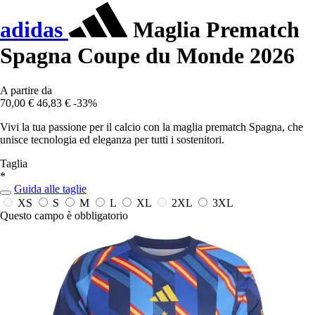
adidas
Maglia Prematch
Spagna Coupe du Monde 2026
A partire da
70,00 €
46,83 €
-33%
Vivi la tua passione per il calcio con la maglia prematch Spagna, che
unisce tecnologia ed eleganza per tutti i sostenitori.
Taglia
*
Guida alle taglie
XS
S
M
L
XL
2XL
3XL
Questo campo è obbligatorio