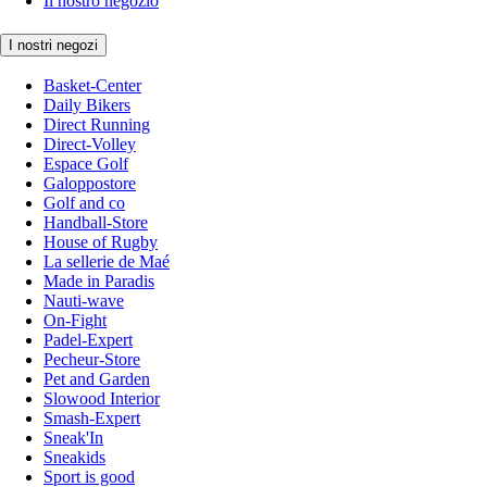
Il nostro negozio
I nostri negozi
Basket-Center
Daily Bikers
Direct Running
Direct-Volley
Espace Golf
Galoppostore
Golf and co
Handball-Store
House of Rugby
La sellerie de Maé
Made in Paradis
Nauti-wave
On-Fight
Padel-Expert
Pecheur-Store
Pet and Garden
Slowood Interior
Smash-Expert
Sneak'In
Sneakids
Sport is good