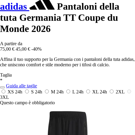
adidas
Pantaloni della
tuta Germania TT Coupe du
Monde 2026
A partire da
75,00 €
45,00 €
-40%
Affina il tuo supporto per la Germania con i pantaloni della tuta adidas,
che uniscono comfort e stile moderno per i tifosi di calcio.
Taglia
*
Guida alle taglie
XS
24h
S
24h
M
24h
L
24h
XL
24h
2XL
3XL
Questo campo è obbligatorio