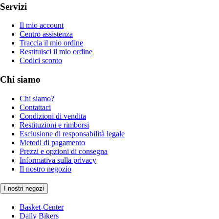
Servizi
Il mio account
Centro assistenza
Traccia il mio ordine
Restituisci il mio ordine
Codici sconto
Chi siamo
Chi siamo?
Contattaci
Condizioni di vendita
Restituzioni e rimborsi
Esclusione di responsabilità legale
Metodi di pagamento
Prezzi e opzioni di consegna
Informativa sulla privacy
Il nostro negozio
I nostri negozi
Basket-Center
Daily Bikers