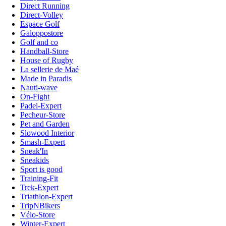
Direct Running
Direct-Volley
Espace Golf
Galoppostore
Golf and co
Handball-Store
House of Rugby
La sellerie de Maé
Made in Paradis
Nauti-wave
On-Fight
Padel-Expert
Pecheur-Store
Pet and Garden
Slowood Interior
Smash-Expert
Sneak'In
Sneakids
Sport is good
Training-Fit
Trek-Expert
Triathlon-Expert
TripNBikers
Vélo-Store
Winter-Expert