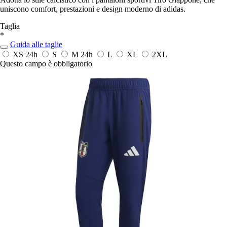
uniscono comfort, prestazioni e design moderno di adidas.
Taglia
*
Guida alle taglie
XS
24h
S
M
24h
L
XL
2XL
Questo campo è obbligatorio