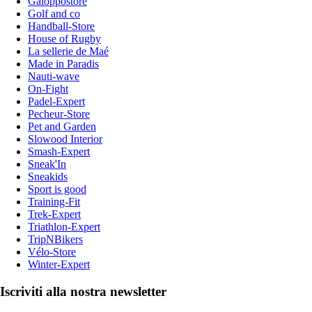
Galoppostore
Golf and co
Handball-Store
House of Rugby
La sellerie de Maé
Made in Paradis
Nauti-wave
On-Fight
Padel-Expert
Pecheur-Store
Pet and Garden
Slowood Interior
Smash-Expert
Sneak'In
Sneakids
Sport is good
Training-Fit
Trek-Expert
Triathlon-Expert
TripNBikers
Vélo-Store
Winter-Expert
Iscriviti alla nostra newsletter