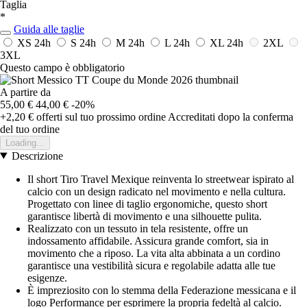
Taglia
*
Guida alle taglie
XS
24h
S
24h
M
24h
L
24h
XL
24h
2XL
3XL
Questo campo è obbligatorio
A partire da
55,00 €
44,00 €
-20%
+2,20 €
offerti sul tuo prossimo ordine
Accreditati dopo la conferma
del tuo ordine
Loading...
Descrizione
Il short Tiro Travel Mexique reinventa lo streetwear ispirato al
calcio con un design radicato nel movimento e nella cultura.
Progettato con linee di taglio ergonomiche, questo short
garantisce libertà di movimento e una silhouette pulita.
Realizzato con un tessuto in tela resistente, offre un
indossamento affidabile. Assicura grande comfort, sia in
movimento che a riposo. La vita alta abbinata a un cordino
garantisce una vestibilità sicura e regolabile adatta alle tue
esigenze.
È impreziosito con lo stemma della Federazione messicana e il
logo Performance per esprimere la propria fedeltà al calcio.