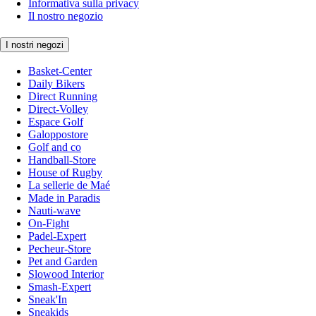
Informativa sulla privacy
Il nostro negozio
I nostri negozi
Basket-Center
Daily Bikers
Direct Running
Direct-Volley
Espace Golf
Galoppostore
Golf and co
Handball-Store
House of Rugby
La sellerie de Maé
Made in Paradis
Nauti-wave
On-Fight
Padel-Expert
Pecheur-Store
Pet and Garden
Slowood Interior
Smash-Expert
Sneak'In
Sneakids