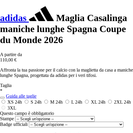
adidas
Maglia Casalinga
maniche lunghe Spagna Coupe
du Monde 2026
A partire da
110,00 €
Affronta la tua passione per il calcio con la maglietta da casa a maniche
lunghe Spagna, progettata da adidas per i veri tifosi.
Taglia
*
Guida alle taglie
XS
24h
S
24h
M
24h
L
24h
XL
24h
2XL
24h
3XL
Questo campo è obbligatorio
Stampe
Badge ufficiali