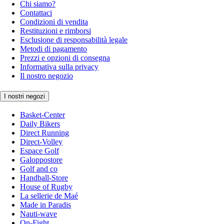
Chi siamo?
Contattaci
Condizioni di vendita
Restituzioni e rimborsi
Esclusione di responsabilità legale
Metodi di pagamento
Prezzi e opzioni di consegna
Informativa sulla privacy
Il nostro negozio
I nostri negozi
Basket-Center
Daily Bikers
Direct Running
Direct-Volley
Espace Golf
Galoppostore
Golf and co
Handball-Store
House of Rugby
La sellerie de Maé
Made in Paradis
Nauti-wave
On-Fight