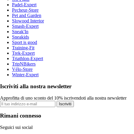
Padel-Expert
Pecheur-Store
Pet and Garden
Slowood Interior
Smash-Expert
Sneak'In
Sneakids
Sport is good
Training-Fit
Trek-Expert
Triathlon-Expert
TripNBikers
Vélo-Store
Winter-Expert
Iscriviti alla nostra newsletter
Approfitta di uno sconto del 10% iscrivendoti alla nostra newsletter
Iscriviti
Rimani connesso
Seguici sui social