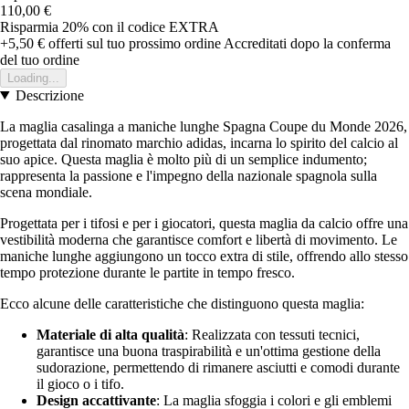
110,00 €
Risparmia 20%
con il codice
EXTRA
+5,50 €
offerti sul tuo prossimo ordine
Accreditati dopo la conferma
del tuo ordine
Loading...
Descrizione
La maglia casalinga a maniche lunghe Spagna Coupe du Monde 2026,
progettata dal rinomato marchio adidas, incarna lo spirito del calcio al
suo apice. Questa maglia è molto più di un semplice indumento;
rappresenta la passione e l'impegno della nazionale spagnola sulla
scena mondiale.
Progettata per i tifosi e per i giocatori, questa maglia da calcio offre una
vestibilità moderna che garantisce comfort e libertà di movimento. Le
maniche lunghe aggiungono un tocco extra di stile, offrendo allo stesso
tempo protezione durante le partite in tempo fresco.
Ecco alcune delle caratteristiche che distinguono questa maglia:
Materiale di alta qualità
: Realizzata con tessuti tecnici,
garantisce una buona traspirabilità e un'ottima gestione della
sudorazione, permettendo di rimanere asciutti e comodi durante
il gioco o i tifo.
Design accattivante
: La maglia sfoggia i colori e gli emblemi