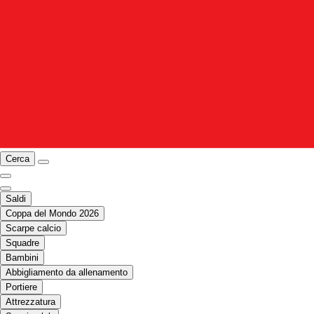
Cerca
Saldi
Coppa del Mondo 2026
Scarpe calcio
Squadre
Bambini
Abbigliamento da allenamento
Portiere
Attrezzatura