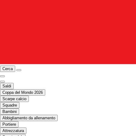
Cerca
Saldi
Coppa del Mondo 2026
Scarpe calcio
Squadre
Bambini
Abbigliamento da allenamento
Portiere
Attrezzatura