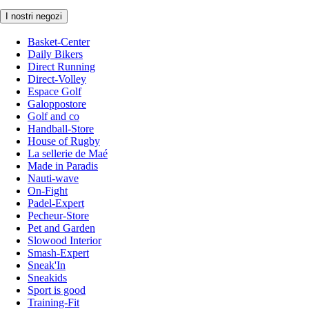
I nostri negozi
Basket-Center
Daily Bikers
Direct Running
Direct-Volley
Espace Golf
Galoppostore
Golf and co
Handball-Store
House of Rugby
La sellerie de Maé
Made in Paradis
Nauti-wave
On-Fight
Padel-Expert
Pecheur-Store
Pet and Garden
Slowood Interior
Smash-Expert
Sneak'In
Sneakids
Sport is good
Training-Fit