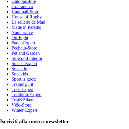
Galoppostore
Golf and co
Handball-Store
House of Rugby
La sellerie de Maé
Made in Paradis
Nauti-wave
On-Fight
Padel-Expert
Pecheur-Store
Pet and Garden
Slowood Interior
Smash-Expert
Sneak'In
Sneakids
Sport is good
Training-Fit
Trek-Expert
Triathlon-Expert
TripNBikers
Vélo-Store
Winter-Expert
Iscriviti alla nostra newsletter